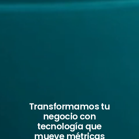
Transformamos tu
negocio con
tecnología que
mueve métricas