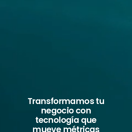
Transformamos tu
negocio con
tecnología que
mueve métricas