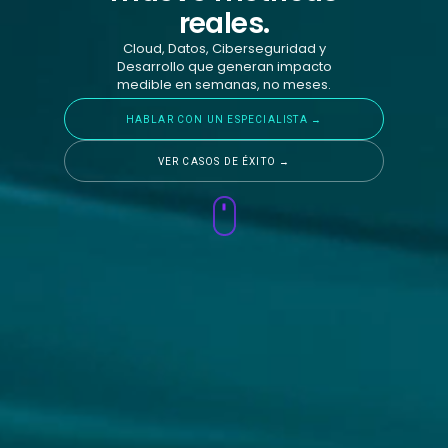
reales.
Cloud, Datos, Ciberseguridad y
Desarrollo que generan impacto
medible en semanas, no meses.
HABLAR CON UN ESPECIALISTA →
VER CASOS DE ÉXITO →